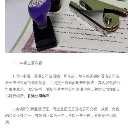
一、年审主要内容
1.周年申报。香港公司注册满一周年起，每年都需要向香港公司注
册处申报公司的最新信息，并提交一份新的周年申报表，其内容包括公
司董事股东、法定秘书、地址等基本的公司注册信息，并对公司注册证
书进行续费。
香港公司年审
2.换领新的商业登记证。商业登记证是香港公司交税、减税、免税
的必要证件之一，有效期正常为一年，所以一年一换，并缴纳登记费
用。