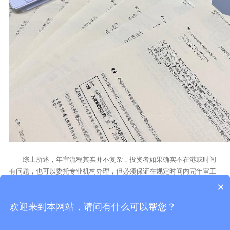
综上所述，年审流程其实并不复杂，投资者如果确实不在港或时间
有问题，也可以委托专业机构办理，但必须保证在规定时间内完年审工
作，避免为公司经营带来不利后果。
×
欢迎来到本网站，请问有什么可以帮您？