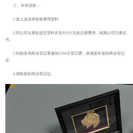
三、年审流程：
1.按上述清单收集整理资料
2.到公司注册处提交资料并支付105元的注册费用，续期公司注册证
书。
3.到税务局商业登记署缴纳2200元登记费，换领新年度的商业登记
证。
4.领取新的商业登记证。