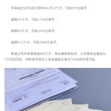
年审超过公司成立周年日42天-3个月，罚款870元港币；
逾期3-6个月，罚款1740元港币；
逾期6-9个月，罚款2610元港币；
逾期9-12个月，罚款3480元港币。
香港公司年审逾期超过9个月，就会被政府起诉，公司最高会被处以
5万元的罚款，同时相关责任人还会被处以每天700元的失责罚款。