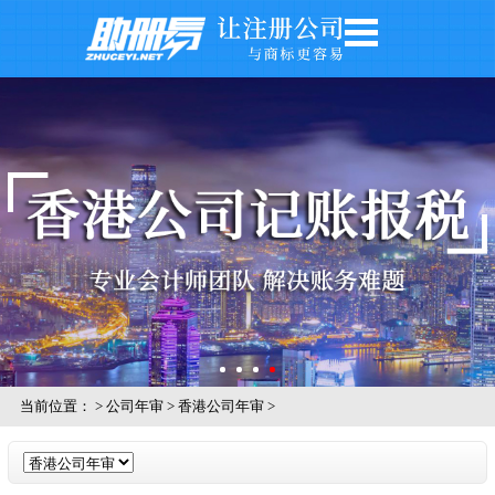
网站首页
公司注册
公司年审
银行开户
注册商标
记账报税
关于我们
公司风采
当前位置：
>
公司年审
>
香港公司年审
>