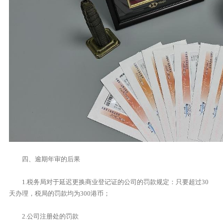
四、逾期年审的后果
1.税务局对于延迟更换商业登记证的公司的罚款规定：只要超过30
天办理，税局的罚款均为300港币；
2.公司注册处的罚款